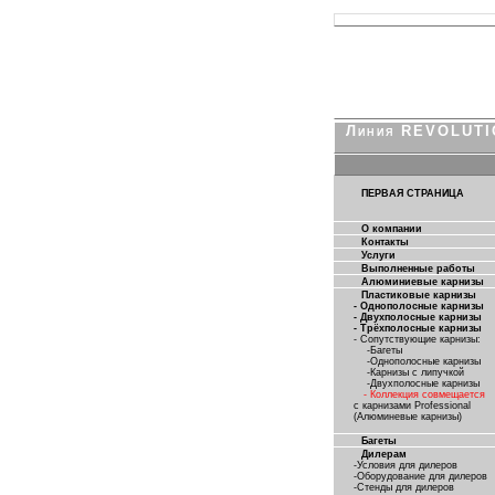
Линия REVOLUT
ПЕРВАЯ СТРАНИЦА
О компании
Контакты
Услуги
Выполненные работы
Алюминиевые карнизы
Пластиковые карнизы
- Однополосные карнизы
- Двухполосные карнизы
- Трёхполосные карнизы
- Сопутствующие карнизы:
-Багеты
-Однополосные карнизы
-Карнизы с липучкой
-Двухполосные карнизы
- Коллекция совмещается
с карнизами Professional
(Алюминевые карнизы)
Багеты
Дилерам
-Условия для дилеров
-Оборудование для дилеров
-Стенды для дилеров