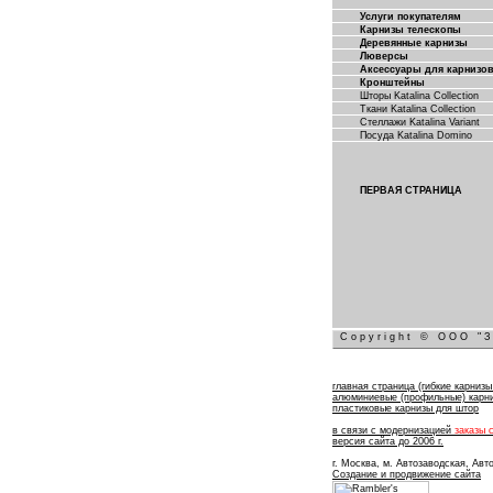
Услуги покупателям
Карнизы телескопы
Деревянные карнизы
Люверсы
Аксессуары для карнизо
Кронштейны
Шторы Katalina Collection
Ткани Katalina Collection
Стеллажи Katalina Variant
Посуда Katalina Domino
ПЕРВАЯ СТРАНИЦА
Copyright © ООО "З
главная страница (гибкие карниз
алюминиевые (профильные) карн
пластиковые карнизы для штор
в связи с модернизацией
заказы 
версия сайта до 2006 г.
г. Москва, м. Автозаводская, Авт
Создание и продвижение сайта