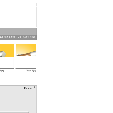
cais
Deutsch
Nederlands
Двухполосные карнизы
бук)
Plast 2(дуб)
Plast 2 (итальянский орех)
Plast 2 (ольха)
7
Plast