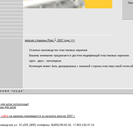
Пол
в
7
версия страницы Plast
2007 года >>>
Освоено производство пластиковых карнизов
Вашему вниманию предлагаются десятки модификаций пластиковых карнизов:
одно-, двух-, трехрядные.
Коллекция может быть декорирована с внешней стороны пластмассовой полосой
намя труда"
ы для штор потолочные)
изы для штор
с сайта
на карнизы принимаются из каталога версии 2007 г.
озаводская ул. 23 к205 (ЗИЛ) телефоны: 8(495)749-92-20, +7-903-130-47-14