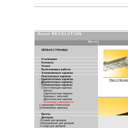
Линия REVOLUTION
Меню
ПЕРВАЯ СТРАНИЦА
О компании
Контакты
Услуги
Выполненные работы
Алюминиевые карнизы
Пластиковые карнизы
- Однополосные карнизы
Plast 3 (бесцв
- Двухполосные карнизы
- Трёхполосные карнизы
- Сопутствующие карнизы:
-Багеты
-Однополосные карнизы
-Карнизы с липучкой
-Двухполосные карнизы
- Коллекция совмещается
с карнизами Professional
(Алюминевые карнизы)
Багеты
Дилерам
-Условия для дилеров
-Оборудование для дилеров
-Стенды для дилеров