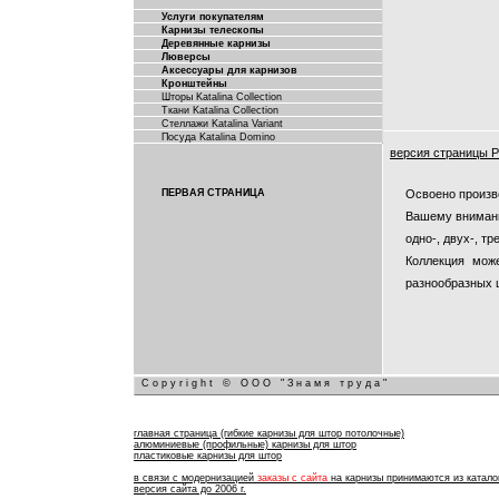
Услуги покупателям
Карнизы телескопы
Деревянные карнизы
Люверсы
Аксессуары для карнизов
Кронштейны
Шторы Katalina Collection
Ткани Katalina Collection
Стеллажи Katalina Variant
Посуда Katalina Domino
версия страницы P
Освоено произв
ПЕРВАЯ СТРАНИЦА
Вашему внимани
одно-, двух-, т
Коллекция мож
разнообразных 
Copyright © ООО "Знамя труда"
главная страница (гибкие карнизы для штор потолочные)
алюминиевые (профильные) карнизы для штор
пластиковые карнизы для штор
в связи с модернизацией
заказы с сайта
на карнизы принимаются из каталог
версия сайта до 2006 г.