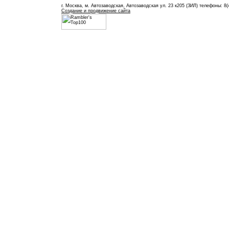
г. Москва, м. Автозаводская, Автозаводская ул. 23 к205 (ЗИЛ) телефоны: 8(
Создание и продвижение сайта