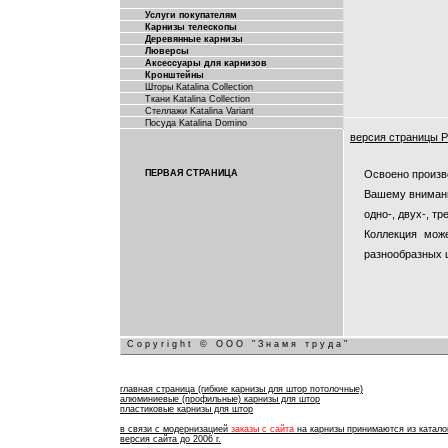
Услуги покупателям
Карнизы телескопы
Деревянные карнизы
Люверсы
Аксессуары для карнизов
Кронштейны
Шторы Katalina Collection
Ткани Katalina Collection
Стеллажи Katalina Variant
Посуда Katalina Domino
версия страницы P
Освоено произв
ПЕРВАЯ СТРАНИЦА
Вашему внимани
одно-, двух-, т
Коллекция мож
разнообразных 
Copyright © ООО "Знамя труда"
главная страница (гибкие карнизы для штор потолочные)
алюминиевые (профильные) карнизы для штор
пластиковые карнизы для штор
в связи с модернизацией
заказы с сайта
на карнизы принимаются из каталог
версия сайта до 2006 г.