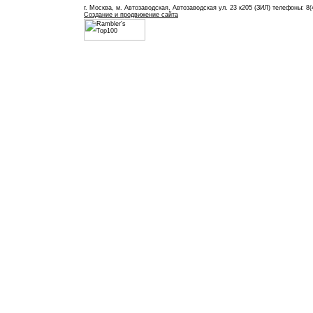
г. Москва, м. Автозаводская, Автозаводская ул. 23 к205 (ЗИЛ) телефоны: 8(
Создание и продвижение сайта