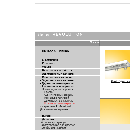
Линия REVOLUTION
Меню
ПЕРВАЯ СТРАНИЦА
О компании
Контакты
Услуги
Выполненные работы
Алюминиевые карнизы
Пластиковые карнизы
- Однополосные карнизы
Plast 7 (бесцв
- Двухполосные карнизы
- Трёхполосные карнизы
- Сопутствующие карнизы:
-Багеты
-Однополосные карнизы
-Карнизы с липучкой
-Двухполосные карнизы
- Коллекция совмещается
с карнизами Professional
(Алюминевые карнизы)
Багеты
Дилерам
-Условия для дилеров
-Оборудование для дилеров
-Стенды для дилеров