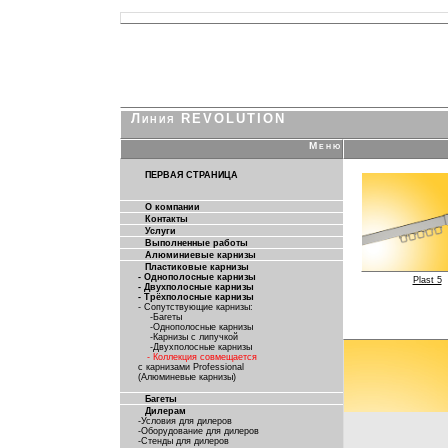
Линия REVOLUTION
Меню
ПЕРВАЯ СТРАНИЦА
О компании
Контакты
Услуги
Выполненные работы
Алюминиевые карнизы
Пластиковые карнизы
- Однополосные карнизы
Plast 5
- Двухполосные карнизы
- Трёхполосные карнизы
- Сопутствующие карнизы:
-Багеты
-Однополосные карнизы
-Карнизы с липучкой
-Двухполосные карнизы
- Коллекция совмещается
с карнизами Professional
(Алюминевые карнизы)
Багеты
Дилерам
-Условия для дилеров
-Оборудование для дилеров
-Стенды для дилеров