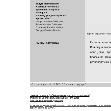
Услуги покупателям
Карнизы телескопы
Деревянные карнизы
Люверсы
Аксессуары для карнизов
Кронштейны
Шторы Katalina Collection
Ткани Katalina Collection
Стеллажи Katalina Variant
Посуда Katalina Domino
версия страницы Plas
Освоено произв
ПЕРВАЯ СТРАНИЦА
Вашему внимани
одно-, двух-, т
Коллекция мож
разнообразных 
Copyright © ООО "Знамя труда"
главная страница (гибкие карнизы для штор потолочные)
алюминиевые (профильные) карнизы для штор
пластиковые карнизы для штор
в связи с модернизацией
заказы с сайта
на карнизы принимаются из каталог
версия сайта до 2006 г.