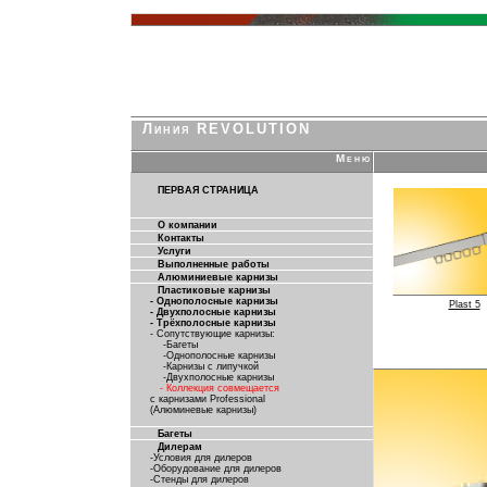
Линия REVOLUTION
Меню
ПЕРВАЯ СТРАНИЦА
О компании
Контакты
Услуги
Выполненные работы
Алюминиевые карнизы
Пластиковые карнизы
- Однополосные карнизы
Plast 5
- Двухполосные карнизы
- Трёхполосные карнизы
- Сопутствующие карнизы:
-Багеты
-Однополосные карнизы
-Карнизы с липучкой
-Двухполосные карнизы
- Коллекция совмещается
с карнизами Professional
(Алюминевые карнизы)
Багеты
Дилерам
-Условия для дилеров
-Оборудование для дилеров
-Стенды для дилеров