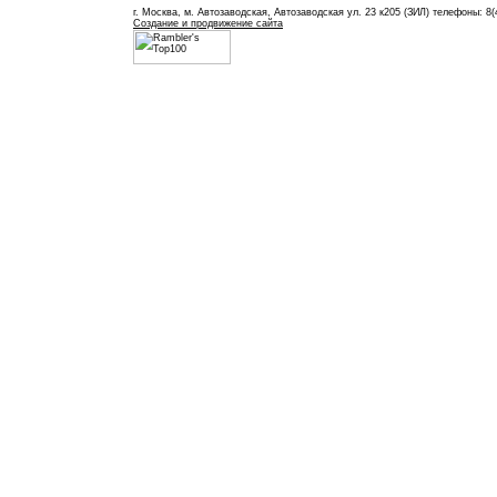
г. Москва, м. Автозаводская, Автозаводская ул. 23 к205 (ЗИЛ) телефоны: 8(
Создание и продвижение сайта