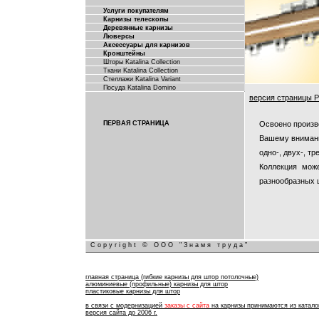
Услуги покупателям
Карнизы телескопы
Деревянные карнизы
Люверсы
Аксессуары для карнизов
Кронштейны
Шторы Katalina Collection
Ткани Katalina Collection
Стеллажи Katalina Variant
Посуда Katalina Domino
версия страницы P
Освоено произв
ПЕРВАЯ СТРАНИЦА
Вашему внимани
одно-, двух-, т
Коллекция мож
разнообразных 
Copyright © ООО "Знамя труда"
главная страница (гибкие карнизы для штор потолочные)
алюминиевые (профильные) карнизы для штор
пластиковые карнизы для штор
в связи с модернизацией
заказы с сайта
на карнизы принимаются из каталог
версия сайта до 2006 г.