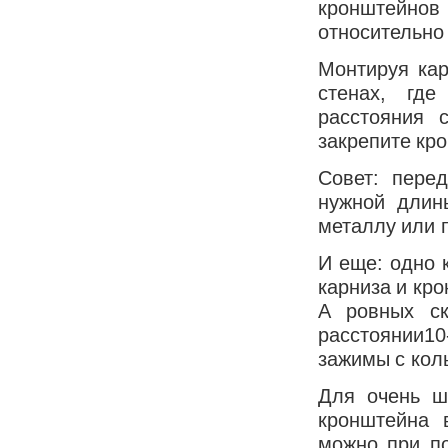
кронштейно
относительно 
Монтируя кар
стенах, где
расстояния 
закрепите кр
Совет: пере
нужной длин
металлу или п
И еще: одно 
карниза и кр
А ровных ск
расстоянии10
зажимы с кол
Для очень ш
кронштейна 
можно при по