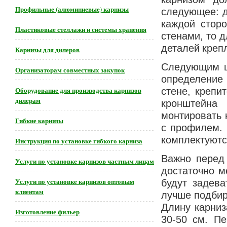
Профильные (алюминиевые) карнизы
следующее: д
каждой стор
Пластиковые стеллажи и системы хранения
стенами, то 
деталей креп
Карнизы для дилеров
Следующим ша
Организаторам совместных закупок
определение
Оборудование для производства карнизов
стене, крепи
дилерам
кронштейна
монтировать 
Гибкие карнизы
с профилем.
комплектуютс
Инструкция по установке гибкого карниза
Важно перед 
Услуги по установке карнизов частным лицам
достаточно м
Услуги по установке карнизов оптовым
будут задев
клиентам
лучше подбир
Длину карниз
Изготовление фильер
30-50 см. Пе