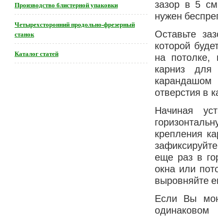
зазор в 5 см
Производство блистерной упаковки
нужен беспре
Четырехсторонний продольно-фрезерный
Оставьте за
станок
которой буде
Каталог статей
на потолке,
карниз для
карандашом 
отверстия в к
Начиная уст
горизонтальн
крепления ка
зафиксируйте
еще раз в го
окна или пот
выровняйте ег
Если Вы мон
одинаковом